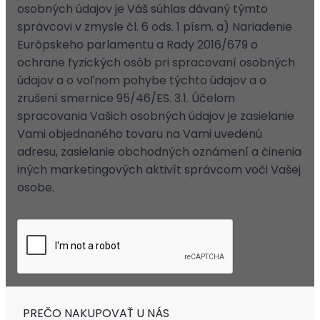
osobných údajov je Váš súhlas dávaný týmto
správcovi v zmysle čl. 6 ods. 1 písm. a) Nariadenie
Európskeho parlamentu a Rady 2016/679 o
ochrane fyzických osôb pri spracovaní osobných
údajov a o voľnom pohybe týchto údajov a o
zrušení smernice 95/46/ES. 3.1. Účelom
spracovania Vašich osobných údajov je zasielanie
Vami objednaného tovaru na Vami uvedenú
adresu, zasielanie obchodných oznámení a činenia
iných marketingových aktivít správcom voči Vašej
osobe.
PREČO NAKUPOVAŤ U NÁS