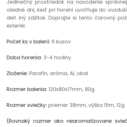
Jedinečný prostriedok na navodenie správne
všedné dni, keď pri horení uvoľňuje do ovzduš
deň iný zážitok. Doprajte si tento čarovný po
exteriér.
Počet ks v balení:
6 kusov
Doba horenia:
3-4 hodiny
Zloženie:
Parafín, aróma, AL obal
Rozmer balenia:
120x80x17mm, 80g
Rozmer sviečky:
priemer 38mm, výška 15m, 12g
(Rovnaký rozmer ako nearomatizovane svieč