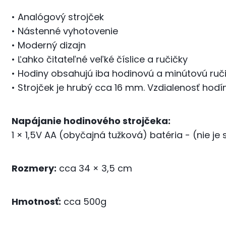
• Analógový strojček
• Nástenné vyhotovenie
• Moderný dizajn
• Ľahko čitateľné veľké číslice a ručičky
• Hodiny obsahujú iba hodinovú a minútovú ruč
• Strojček je hrubý cca 16 mm. Vzdialenosť hod
Napájanie hodinového strojčeka:
1 × 1,5V AA (obyčajná tužková) batéria - (nie je
Rozmery:
cca 34 × 3,5 cm
Hmotnosť:
cca 500g