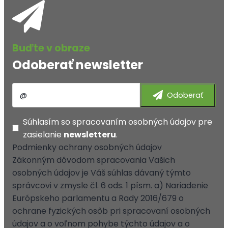
Odoberať newsletter
Súhlasím so
spracovaním osobných údajov
pre
zasielanie
newsletteru
.
Podmienky ochrany osobných údajov
Zákonným dôvodom spracovania Vašich
osobných údajov je Váš súhlas dávaný týmto
správcovi v zmysle čl. 6 ods. 1 písm. a) Nariadenie
Európskeho parlamentu a Rady 2016/679 o
ochrane fyzických osôb pri spracovaní osobných
údajov a o voľnom pohybe týchto údajov a o