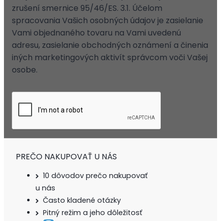
zrušení smernice 95/46/ES. 3.1. Účelom
spracovania Vašich osobných údajov je zasielanie
Vami objednaného tovaru na Vami uvedenú
adresu, zasielanie obchodných oznámení a činenia
iných marketingových aktivít správcom voči Vašej
osobe.
PREČO NAKUPOVAŤ U NÁS
10 dôvodov prečo nakupovať
u nás
Často kladené otázky
Pitný režim a jeho dôležitosť