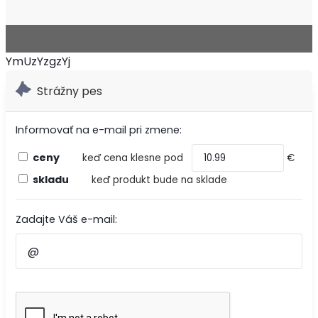
YmUzYzgzYj
Strážny pes
Informovať na e-mail pri zmene:
ceny
keď cena klesne pod
€
skladu
keď produkt bude na sklade
Zadajte Váš e-mail: