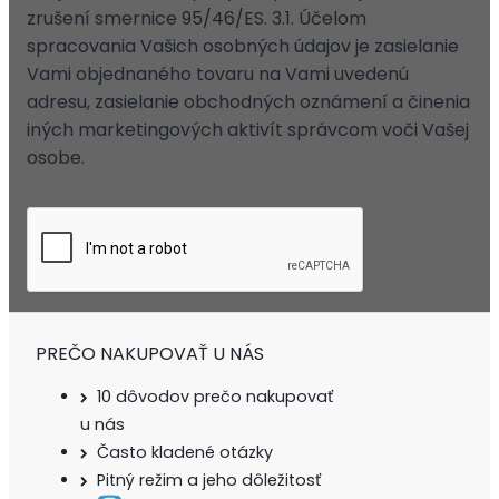
zrušení smernice 95/46/ES. 3.1. Účelom
spracovania Vašich osobných údajov je zasielanie
Vami objednaného tovaru na Vami uvedenú
adresu, zasielanie obchodných oznámení a činenia
iných marketingových aktivít správcom voči Vašej
osobe.
PREČO NAKUPOVAŤ U NÁS
10 dôvodov prečo nakupovať
u nás
Často kladené otázky
Pitný režim a jeho dôležitosť