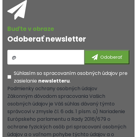
Odoberať newsletter
Súhlasím so
spracovaním osobných údajov
pre
zasielanie
newsletteru
.
Podmienky ochrany osobných údajov
Zákonným dôvodom spracovania Vašich
osobných údajov je Váš súhlas dávaný týmto
správcovi v zmysle čl. 6 ods. 1 písm. a) Nariadenie
Európskeho parlamentu a Rady 2016/679 o
ochrane fyzických osôb pri spracovaní osobných
údajov a o voľnom pohybe týchto údajov a o