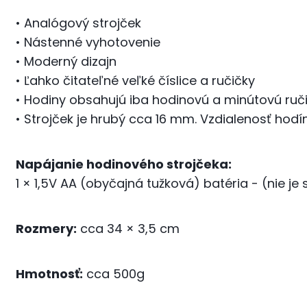
• Analógový strojček
• Nástenné vyhotovenie
• Moderný dizajn
• Ľahko čitateľné veľké číslice a ručičky
• Hodiny obsahujú iba hodinovú a minútovú ruč
• Strojček je hrubý cca 16 mm. Vzdialenosť hod
Napájanie hodinového strojčeka:
1 × 1,5V AA (obyčajná tužková) batéria - (nie je
Rozmery:
cca 34 × 3,5 cm
Hmotnosť:
cca 500g