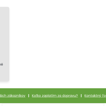
né
šich zákazníkov
|
Koľko zaplatím za dopravu?
|
Kontaktný fo