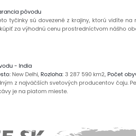
rancia pôvodu
eto tyčinky sú dovezené z krajiny, ktorú vidíte n
kúpiť za výhodnú cenu prostredníctvom nášho ob
vodu - India
sto:
New Delhi,
Rozloha:
3 287 590 km2,
Počet oby
edným z najväčších svetových producentov čaju. Pes
kávy je na piatom mieste.