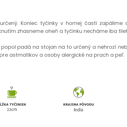
určený. Koniec tyčinky v hornej časti zapálime 
nutím zhasneme oheň a tyčinku necháme iba tlieť
 že popol padá na stojan na to určený a nehrozí n
pre astmatikov a osoby alergické na prach a peľ.