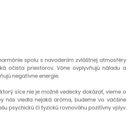
 harmónie spolu s navodením zvláštnej atmosféry
á očista priestorov. Vône ovplyvňujú náladu a
aňujú negatívne energie.
ktorý síce nie je možné vedecky dokázať, vieme o
aby nás viedla nejaká aróma, budeme vo väčšine
šu psychickú či fyzickú rovnováhu pozitívny vplyv.