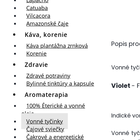
Catuaba
Vilcacora
Amazonské čaje
Káva, korenie
Popis pro
Káva plantážna zrnková
Korenie
Zdravie
Vonné tyč
Zdravé potraviny
Bylinné tinktúry a kapsule
Violet
- 
Aromaterapia
100% Éterické a vonné
oleje
Indické vo
Vonné tyčinky
Čajové sviečky
Vonné tyč
Čakrové a energetické