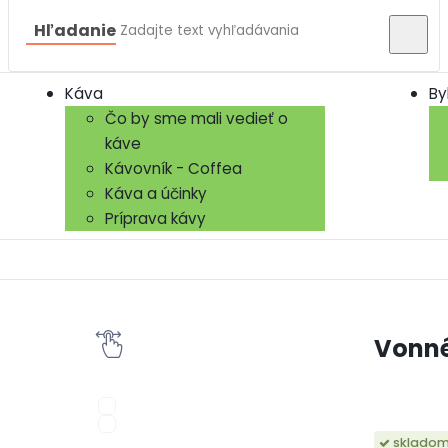
Hľadanie
Káva
By
Čo by sme mali vedieť o
káve
Kávovník - Coffea
Káva a účinky
Príprava kávy
Vonné
sklado