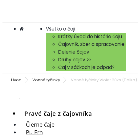
Všetko o čaji
Krátky úvod do histórie čaju
Čajovník, zber a spracovanie
Delenie čajov
Druhy čajov >>
Čaj v sáčkoch je odpad?
Úvod
Vonné tyčinky
Vonné tyčinky Violet 20ks (Fialka)
Pravé čaje z čajovníka
Čierne čaje
Pu Erh