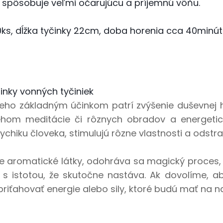
 spôsobuje veľmi očarujúcu a príjemnú vôňu.
0ks, dĺžka tyčinky 22cm, doba horenia cca 40minút
inky vonných tyčiniek
jeho základným účinkom patrí zvýšenie duševnej
hom meditácie či rôznych obradov a energetick
ychiku človeka, stimulujú rôzne vlastnosti a odstr
e aromatické látky, odohráva sa magický proces, 
s istotou, že skutočne nastáva. Ak dovolíme, 
riťahovať energie alebo sily, ktoré budú mať na na