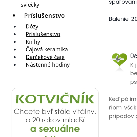
spaľovaní
sviečky
Príslušenstvo
Balenie: 2
Dózy
Príslušenstvo
Knihy
Čajová keramika
Úč
Darčekové čaje
Nástenné hodiny
K 
be
ps
Keď pálim
ňom však 
prípadov p