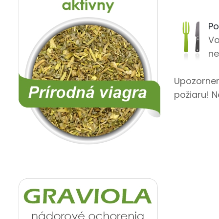
Po
Vo
ne
Upozorneni
požiaru! N