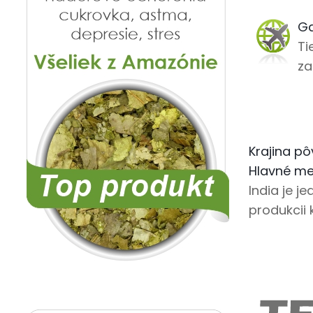
Ga
Ti
za
Krajina pô
Hlavné me
India je j
produkcii 