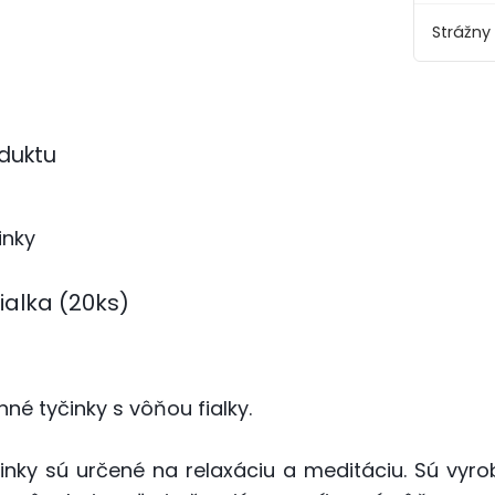
Strážny
duktu
inky
Fialka (20ks)
nné tyčinky s vôňou fialky.
inky sú určené na relaxáciu a meditáciu. Sú vyro