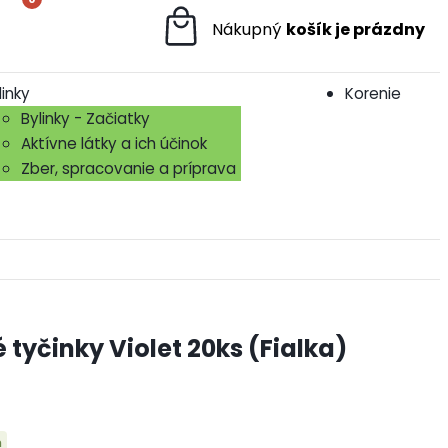
linky
Korenie
Bylinky - Začiatky
Aktívne látky a ich účinok
Zber, spracovanie a príprava
 tyčinky Violet 20ks (Fialka)
m