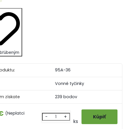
 obľúbeným
roduktu:
95A-36
Vonné tyčinky
m získate
239 bodov
 €
(Neplatci
-
+
ks