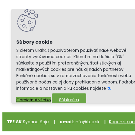
S cieľom uľahčiť používateľom používať naše webové
stránky využívame cookies. Kliknutím na tlačidlo "OK"
súhlasíte s použitím preferenčných, štatistických aj
marketingových cookies pre nás aj našich partnerov.
Funkčné cookies sú v rámci zachovania funkčnosti webu
používané počas celej doby prehliadania webom. Podrob
informácie a nastavenia ku cookies nájdete
tu
.
Súhlasím
Odmietnuť všetko
TEE.SK
Sypané čaje
|
email:
info@tee.sk
|
Recenzie na