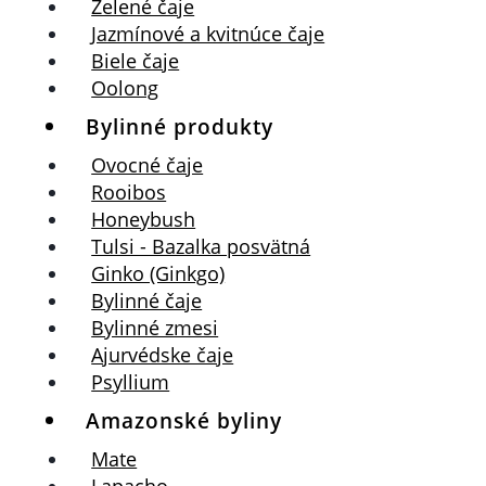
Zelené čaje
Jazmínové a kvitnúce čaje
Biele čaje
Oolong
Bylinné produkty
Ovocné čaje
Rooibos
Honeybush
Tulsi - Bazalka posvätná
Ginko (Ginkgo)
Bylinné čaje
Bylinné zmesi
Ajurvédske čaje
Psyllium
Amazonské byliny
Mate
Lapacho