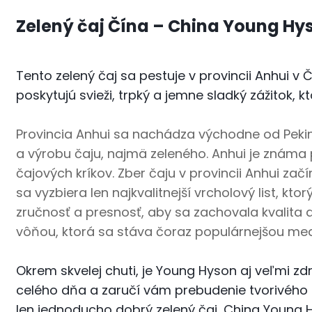
Zelený čaj Čína – China Young Hy
Tento zelený čaj sa pestuje v provincii Anhui v
poskytujú svieži, trpký a jemne sladký zážitok, 
Provincia Anhui sa nachádza východne od Peking
a výrobu čaju, najmä zeleného. Anhui je známa
čajových kríkov. Zber čaju v provincii Anhui zač
sa vyzbiera len najkvalitnejší vrcholový list, k
zručnosť a presnosť, aby sa zachovala kvalita 
vôňou, ktorá sa stáva čoraz populárnejšou med
Okrem skvelej chuti, je Young Hyson aj veľmi z
celého dňa a zaručí vám prebudenie tvorivého 
len jednoducho dobrý zelený čaj, China Young H