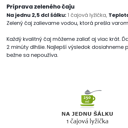
Príprava zeleného čaju
Na jednu 2,5 dcl šálku:
1 čajová lyžička,
Teplot
Zelený čaj zalievame vodou, ktorá prešla varo
Každý kvalitný čaj môžeme zaliať aj viac krát. Ď
2 minúty dlhšie. Najlepší výsledok dosiahneme pr
bežne sa nepoužíva.