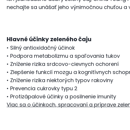
nechajte sa unášať jeho výnimočnou chuťou a 
Hlavné účinky zeleného čaju
• Silný antioxidačný účinok
• Podpora metabolizmu a spaľovania tukov
• Zníženie rizika srdcovo-cievnych ochorení
• Zlepšenie funkcií mozgu a kognitívnych schop
• Zníženie rizika niektorých typov rakoviny
• Prevencia cukrovky typu 2
• Protizápalové účinky a posilnenie imunity
Viac sa o účinkoch, spracovaní a príprave zelené