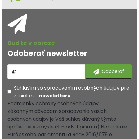
Odoberať newsletter
Súhlasím so
spracovaním osobných údajov
pre
zasielanie
newsletteru
.
Podmienky ochrany osobných údajov
Zákonným dôvodom spracovania Vašich
osobných údajov je Váš súhlas dávaný týmto
správcovi v zmysle čl. 6 ods. 1 písm. a) Nariadenie
Európskeho parlamentu a Rady 2016/679 o