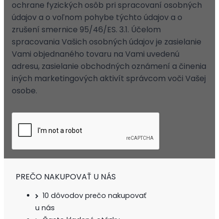
ochrane fyzických osôb pri spracovaní osobných
údajov a o voľnom pohybe týchto údajov a o
zrušení smernice 95/46/ES. 3.1. Účelom
spracovania Vašich osobných údajov je zasielanie
Vami objednaného tovaru na Vami uvedenú
adresu, zasielanie obchodných oznámení a činenia
iných marketingových aktivít správcom voči Vašej
osobe.
PREČO NAKUPOVAŤ U NÁS
10 dôvodov prečo nakupovať
u nás