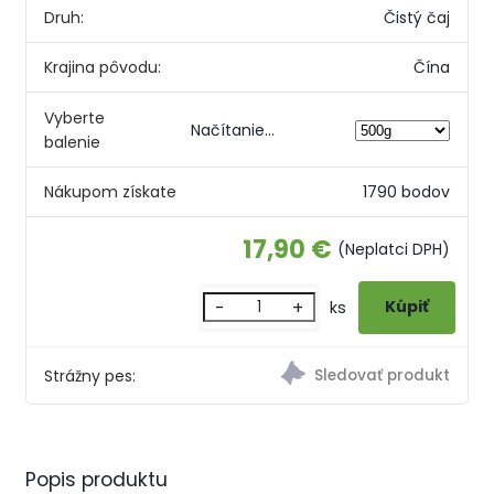
Druh:
Čistý čaj
Krajina pôvodu:
Čína
Vyberte
Načítanie...
balenie
Nákupom získate
1790 bodov
17,90 €
(Neplatci DPH)
-
+
ks
Strážny pes:
Popis produktu