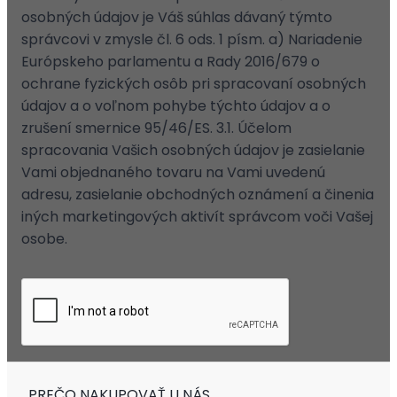
osobných údajov je Váš súhlas dávaný týmto
správcovi v zmysle čl. 6 ods. 1 písm. a) Nariadenie
Európskeho parlamentu a Rady 2016/679 o
ochrane fyzických osôb pri spracovaní osobných
údajov a o voľnom pohybe týchto údajov a o
zrušení smernice 95/46/ES. 3.1. Účelom
spracovania Vašich osobných údajov je zasielanie
Vami objednaného tovaru na Vami uvedenú
adresu, zasielanie obchodných oznámení a činenia
iných marketingových aktivít správcom voči Vašej
osobe.
PREČO NAKUPOVAŤ U NÁS