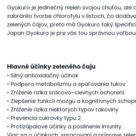
Gyokuro je jedinečný nielen svojou chuťou, ale 
zabránilo tvorbe chlorofylu v listoch, čo dodáv
zelených čajov, preto má Gyokuro taký špecifick
Japan Gyokuro je pre vás tou správnou voľbou
Hlavné účinky zeleného čaju
• Silný antioxidačný účinok
• Podpora metabolizmu a spaľovania tukov
• Zníženie rizika srdcovo-cievnych ochorení
• Zlepšenie funkcií mozgu a kognitívnych schop
• Zníženie rizika niektorých typov rakoviny
• Prevencia cukrovky typu 2
• Protizápalové účinky a posilnenie imunity
Viac sa o účinkoch, spracovaní a príprave zelené