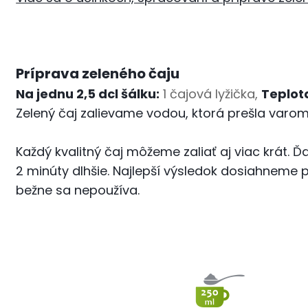
Príprava zeleného čaju
Na jednu 2,5 dcl šálku:
1 čajová lyžička,
Teplot
Zelený čaj zalievame vodou, ktorá prešla varo
Každý kvalitný čaj môžeme zaliať aj viac krát. Ď
2 minúty dlhšie. Najlepší výsledok dosiahneme pr
bežne sa nepoužíva.