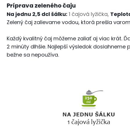
Príprava zeleného čaju
Na jednu 2,5 dcl šálku:
1 čajová lyžička,
Teplot
Zelený čaj zalievame vodou, ktorá prešla varo
Každý kvalitný čaj môžeme zaliať aj viac krát. Ď
2 minúty dlhšie. Najlepší výsledok dosiahneme pr
bežne sa nepoužíva.