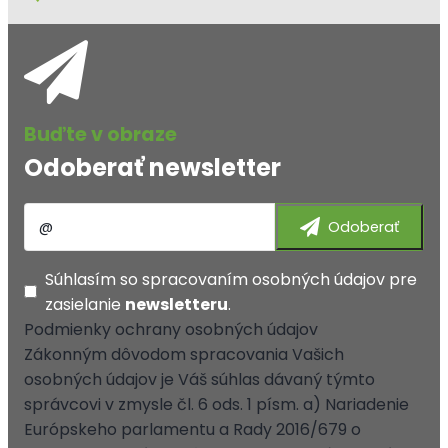
Odoberať newsletter
Súhlasím so
spracovaním osobných údajov
pre
zasielanie
newsletteru
.
Podmienky ochrany osobných údajov
Zákonným dôvodom spracovania Vašich
osobných údajov je Váš súhlas dávaný týmto
správcovi v zmysle čl. 6 ods. 1 písm. a) Nariadenie
Európskeho parlamentu a Rady 2016/679 o