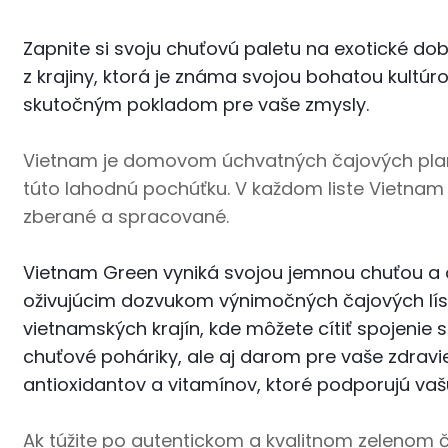
Zapnite si svoju chuťovú paletu na exotické d
z krajiny, ktorá je známa svojou bohatou kultú
skutočným pokladom pre vaše zmysly.
Vietnam je domovom úchvatných čajových plantáž
túto lahodnú pochúťku. V každom liste Vietnam G
zberané a spracované.
Vietnam Green vyniká svojou jemnou chuťou a 
oživujúcim dozvukom výnimočných čajových lís
vietnamských krajín, kde môžete cítiť spojenie 
chuťové poháriky, ale aj darom pre vaše zdrav
antioxidantov a vitamínov, ktoré podporujú vašu 
Ak túžite po autentickom a kvalitnom zelenom č