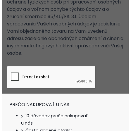
ochrane fyzických osôb pri spracovaní osobných
údajov a o voľnom pohybe týchto údajov a o
zrušení smernice 95/46/ES. 3.1. Účelom
spracovania Vašich osobných údajov je zasielanie
Vami objednaného tovaru na Vami uvedenú
adresu, zasielanie obchodných oznámení a činenia
iných marketingových aktivít správcom voči Vašej
osobe.
PREČO NAKUPOVAŤ U NÁS
10 dôvodov prečo nakupovať
u nás
Často kladené otázky